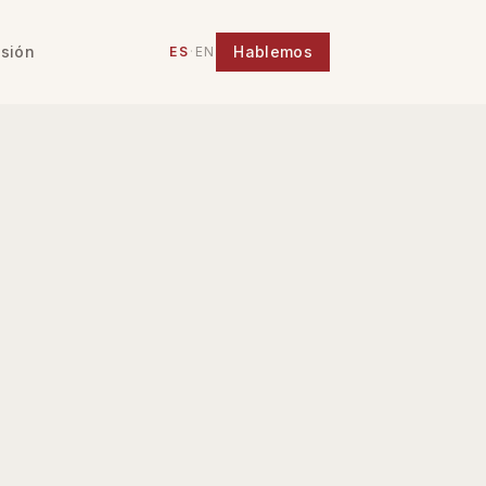
sión
Hablemos
ES
·
EN