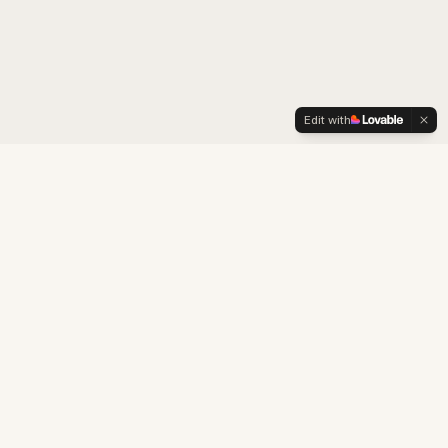
Edit with
LexOrient
Consultoría boutique especializada en estrategia de
marca, adaptación cultural, propiedad intelectual y
desarrollo de negocio para el mercado chino.
Construyendo puentes comerciales y culturales entre China y