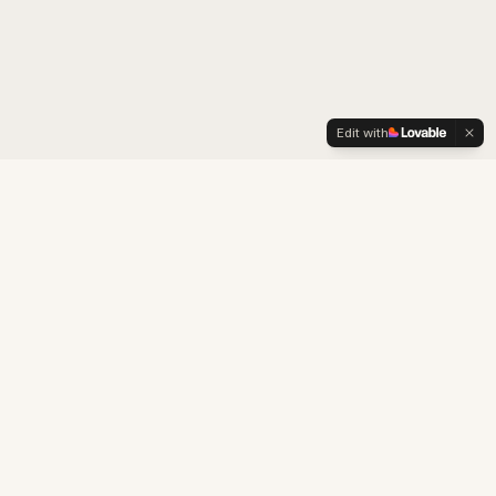
Edit with
LexOrient
Consultoría boutique especializada en estrategia de
marca, adaptación cultural, propiedad intelectual y
desarrollo de negocio para el mercado chino.
Construyendo puentes comerciales y culturales entre China y