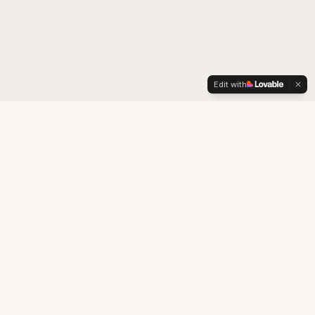
Edit with
LexOrient
Consultoría boutique especializada en estrategia de
marca, adaptación cultural, propiedad intelectual y
desarrollo de negocio para el mercado chino.
Construyendo puentes comerciales y culturales entre China y